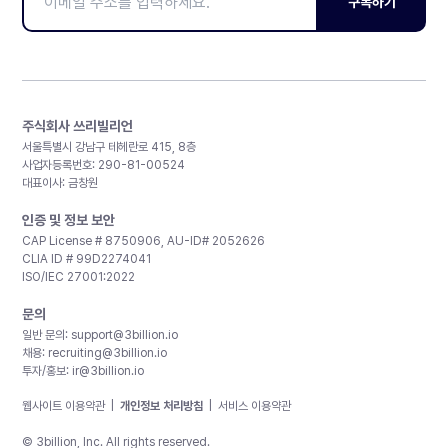
구독하기
주식회사 쓰리빌리언
서울특별시 강남구 테헤란로 415, 8층
사업자등록번호: 290-81-00524
대표이사: 금창원
인증 및 정보 보안
CAP License # 8750906, AU-ID# 2052626
CLIA ID # 99D2274041
ISO/IEC 27001:2022
문의
일반 문의:
support@3billion.io
채용:
recruiting@3billion.io
투자/홍보:
ir@3billion.io
웹사이트 이용약관
|
개인정보 처리방침
|
서비스 이용약관
© 3billion, Inc. All rights reserved.