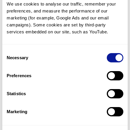
We use cookies to analyse our traffic, remember your 
임상유전학팀과 소통
preferences, and measure the performance of our 
궁금한 점을 임상유전학팀과 직접 논의 할 수 있습니다.
marketing (for example, Google Ads and our email 
문의하기
campaigns). Some cookies are set by third-party 
services embedded on our site, such as YouTube.
진단될 때 까지 재분석
Consent
미진단된 경우에 재분석을 통해 후속 케어를 받을 수 있습니다.
Necessary
Selection
재분석 알아보기
Preferences
최신 유전학 정보 제공
Statistics
블로그와 뉴스레터를 통해 최신 유전학 정보를 제공해 드립니다.
블로그 바로가기
Marketing
쓰리빌리언의 기술력을 확인하세요.