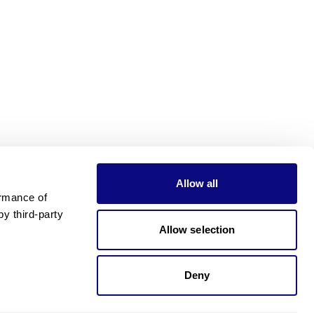
Allow all
rmance of 
 third-party 
Allow selection
Deny
가격이 궁금하신가요?