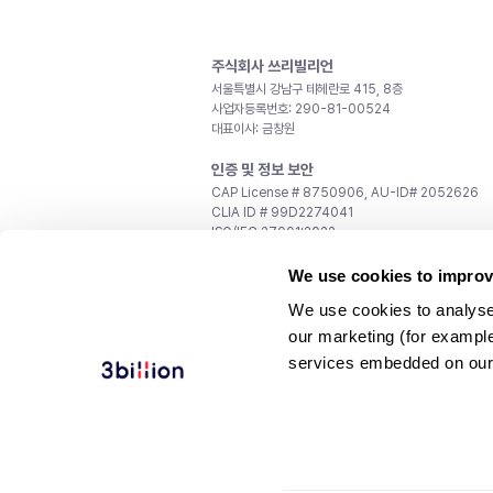
주식회사 쓰리빌리언
서울특별시 강남구 테헤란로 415, 8층
사업자등록번호: 290-81-00524
대표이사: 금창원
인증 및 정보 보안
CAP License # 8750906, AU-ID# 2052626
CLIA ID # 99D2274041
ISO/IEC 27001:2022
문의
We use cookies to improv
일반 문의:
support@3billion.io
We use cookies to analyse
채용:
recruiting@3billion.io
our marketing (for exampl
투자/홍보:
ir@3billion.io
services embedded on our
웹사이트 이용약관
|
개인정보 처리방침
|
서비스 이용
© 3billion, Inc. All rights reserved.