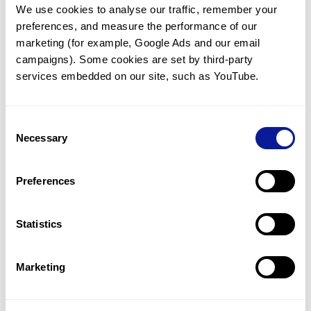
We use cookies to analyse our traffic, remember your 
임상유전학팀과 소통
preferences, and measure the performance of our 
궁금한 점을 임상유전학팀과 직접 논의 할 수 있습니다.
marketing (for example, Google Ads and our email 
문의하기
campaigns). Some cookies are set by third-party 
services embedded on our site, such as YouTube.
진단될 때 까지 재분석
Consent
미진단된 경우에 재분석을 통해 후속 케어를 받을 수 있습니다.
Necessary
Selection
재분석 알아보기
Preferences
최신 유전학 정보 제공
Statistics
블로그와 뉴스레터를 통해 최신 유전학 정보를 제공해 드립니다.
블로그 바로가기
Marketing
쓰리빌리언의 기술력을 확인하세요.