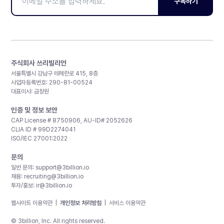
구독하기
주식회사 쓰리빌리언
서울특별시 강남구 테헤란로 415, 8층
사업자등록번호: 290-81-00524
대표이사: 금창원
인증 및 정보 보안
CAP License # 8750906, AU-ID# 2052626
CLIA ID # 99D2274041
ISO/IEC 27001:2022
문의
일반 문의:
support@3billion.io
채용:
recruiting@3billion.io
투자/홍보:
ir@3billion.io
웹사이트 이용약관
|
개인정보 처리방침
|
서비스 이용약관
© 3billion, Inc. All rights reserved.