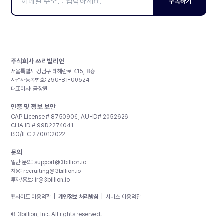
구독하기
주식회사 쓰리빌리언
서울특별시 강남구 테헤란로 415, 8층
사업자등록번호: 290-81-00524
대표이사: 금창원
인증 및 정보 보안
CAP License # 8750906, AU-ID# 2052626
CLIA ID # 99D2274041
ISO/IEC 27001:2022
문의
일반 문의:
support@3billion.io
채용:
recruiting@3billion.io
투자/홍보:
ir@3billion.io
웹사이트 이용약관
|
개인정보 처리방침
|
서비스 이용약관
© 3billion, Inc. All rights reserved.