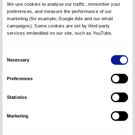
We use cookies to analyse our traffic, remember your 
임상유전학팀과 소통
preferences, and measure the performance of our 
궁금한 점을 임상유전학팀과 직접 논의 할 수 있습니다.
marketing (for example, Google Ads and our email 
문의하기
campaigns). Some cookies are set by third-party 
services embedded on our site, such as YouTube.
진단될 때 까지 재분석
Consent
미진단된 경우에 재분석을 통해 후속 케어를 받을 수 있습니다.
Necessary
Selection
재분석 알아보기
Preferences
최신 유전학 정보 제공
Statistics
블로그와 뉴스레터를 통해 최신 유전학 정보를 제공해 드립니다.
블로그 바로가기
Marketing
쓰리빌리언의 기술력을 확인하세요.