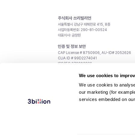
주식회사 쓰리빌리언
서울특별시 강남구 테헤란로 415, 8층
사업자등록번호: 290-81-00524
대표이사: 금창원
인증 및 정보 보안
CAP License # 8750906, AU-ID# 2052626
CLIA ID # 99D2274041
ISO/IEC 27001:2022
문의
We use cookies to improv
일반 문의:
support@3billion.io
We use cookies to analyse
채용:
recruiting@3billion.io
our marketing (for exampl
투자/홍보:
ir@3billion.io
services embedded on our
웹사이트 이용약관
|
개인정보 처리방침
|
서비스 이용
© 3billion, Inc. All rights reserved.