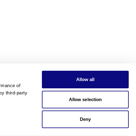
Allow all
rmance of 
 third-party 
Allow selection
Deny
가격이 궁금하신가요?