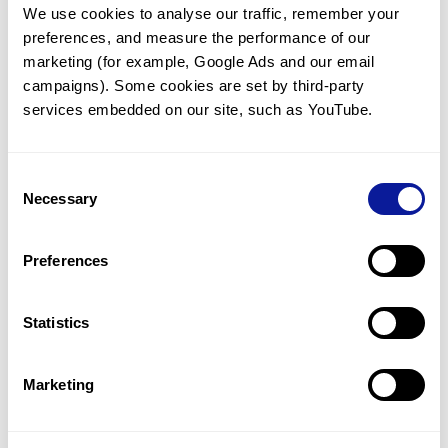
We use cookies to analyse our traffic, remember your 
임상유전학팀과 소통
preferences, and measure the performance of our 
궁금한 점을 임상유전학팀과 직접 논의 할 수 있습니다.
marketing (for example, Google Ads and our email 
문의하기
campaigns). Some cookies are set by third-party 
services embedded on our site, such as YouTube.
진단될 때 까지 재분석
Consent
미진단된 경우에 재분석을 통해 후속 케어를 받을 수 있습니다.
Necessary
Selection
재분석 알아보기
Preferences
최신 유전학 정보 제공
Statistics
블로그와 뉴스레터를 통해 최신 유전학 정보를 제공해 드립니다.
블로그 바로가기
Marketing
쓰리빌리언의 기술력을 확인하세요.