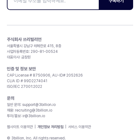
구독하기
주식회사 쓰리빌리언
서울특별시 강남구 테헤란로 415, 8층
사업자등록번호: 290-81-00524
대표이사: 금창원
인증 및 정보 보안
CAP License # 8750906, AU-ID# 2052626
CLIA ID # 99D2274041
ISO/IEC 27001:2022
문의
일반 문의:
support@3billion.io
채용:
recruiting@3billion.io
투자/홍보:
ir@3billion.io
웹사이트 이용약관
|
개인정보 처리방침
|
서비스 이용약관
© 3billion, Inc. All rights reserved.