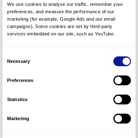
We use cookies to analyse our traffic, remember your 
임상유전학팀과 소통
preferences, and measure the performance of our 
궁금한 점을 임상유전학팀과 직접 논의 할 수 있습니다.
marketing (for example, Google Ads and our email 
문의하기
campaigns). Some cookies are set by third-party 
services embedded on our site, such as YouTube.
진단될 때 까지 재분석
Consent
미진단된 경우에 재분석을 통해 후속 케어를 받을 수 있습니다.
Necessary
Selection
재분석 알아보기
Preferences
최신 유전학 정보 제공
Statistics
블로그와 뉴스레터를 통해 최신 유전학 정보를 제공해 드립니다.
블로그 바로가기
Marketing
쓰리빌리언의 기술력을 확인하세요.