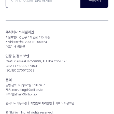
구독하기
주식회사 쓰리빌리언
서울특별시 강남구 테헤란로 415, 8층
사업자등록번호: 290-81-00524
대표이사: 금창원
인증 및 정보 보안
CAP License # 8750906, AU-ID# 2052626
CLIA ID # 99D2274041
ISO/IEC 27001:2022
문의
일반 문의:
support@3billion.io
채용:
recruiting@3billion.io
투자/홍보:
ir@3billion.io
웹사이트 이용약관
|
개인정보 처리방침
|
서비스 이용약관
© 3billion, Inc. All rights reserved.