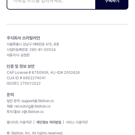
구독하기
주식회사 쓰리빌리언
서울특별시 강남구 테헤란로 415, 8층
사업자등록번호: 290-81-00524
대표이사: 금창원
인증 및 정보 보안
CAP License # 8750906, AU-ID# 2052626
CLIA ID # 99D2274041
ISO/IEC 27001:2022
문의
일반 문의:
support@3billion.io
채용:
recruiting@3billion.io
투자/홍보:
ir@3billion.io
웹사이트 이용약관
|
개인정보 처리방침
|
서비스 이용약관
© 3billion, Inc. All rights reserved.