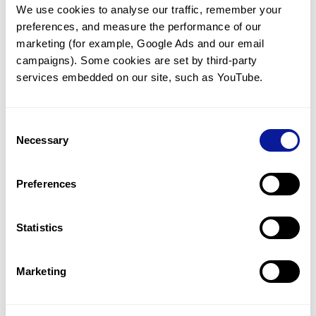
We use cookies to analyse our traffic, remember your 
임상유전학팀과 소통
preferences, and measure the performance of our 
궁금한 점을 임상유전학팀과 직접 논의 할 수 있습니다.
marketing (for example, Google Ads and our email 
문의하기
campaigns). Some cookies are set by third-party 
services embedded on our site, such as YouTube.
진단될 때 까지 재분석
Consent
미진단된 경우에 재분석을 통해 후속 케어를 받을 수 있습니다.
Necessary
Selection
재분석 알아보기
Preferences
최신 유전학 정보 제공
Statistics
블로그와 뉴스레터를 통해 최신 유전학 정보를 제공해 드립니다.
블로그 바로가기
Marketing
쓰리빌리언의 기술력을 확인하세요.