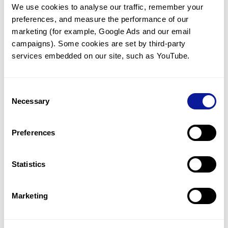
We use cookies to analyse our traffic, remember your 
임상유전학팀과 소통
preferences, and measure the performance of our 
궁금한 점을 임상유전학팀과 직접 논의 할 수 있습니다.
marketing (for example, Google Ads and our email 
문의하기
campaigns). Some cookies are set by third-party 
services embedded on our site, such as YouTube.
진단될 때 까지 재분석
Consent
미진단된 경우에 재분석을 통해 후속 케어를 받을 수 있습니다.
Necessary
Selection
재분석 알아보기
Preferences
최신 유전학 정보 제공
Statistics
블로그와 뉴스레터를 통해 최신 유전학 정보를 제공해 드립니다.
블로그 바로가기
Marketing
쓰리빌리언의 기술력을 확인하세요.