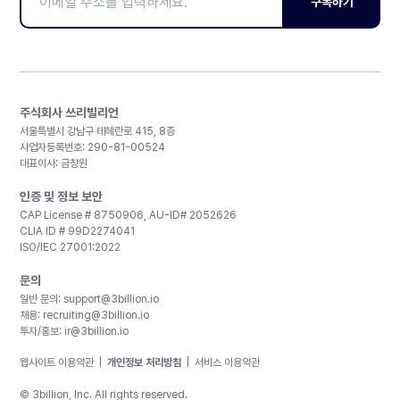
구독하기
주식회사 쓰리빌리언
서울특별시 강남구 테헤란로 415, 8층
사업자등록번호: 290-81-00524
대표이사: 금창원
인증 및 정보 보안
CAP License # 8750906, AU-ID# 2052626
CLIA ID # 99D2274041
ISO/IEC 27001:2022
문의
일반 문의:
support@3billion.io
채용:
recruiting@3billion.io
투자/홍보:
ir@3billion.io
웹사이트 이용약관
|
개인정보 처리방침
|
서비스 이용약관
© 3billion, Inc. All rights reserved.