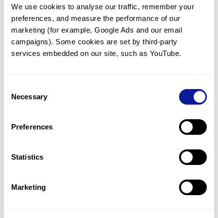
We use cookies to analyse our traffic, remember your 
임상유전학팀과 소통
preferences, and measure the performance of our 
궁금한 점을 임상유전학팀과 직접 논의 할 수 있습니다.
marketing (for example, Google Ads and our email 
문의하기
campaigns). Some cookies are set by third-party 
services embedded on our site, such as YouTube.
진단될 때 까지 재분석
Consent
미진단된 경우에 재분석을 통해 후속 케어를 받을 수 있습니다.
Necessary
Selection
재분석 알아보기
Preferences
최신 유전학 정보 제공
Statistics
블로그와 뉴스레터를 통해 최신 유전학 정보를 제공해 드립니다.
블로그 바로가기
Marketing
쓰리빌리언의 기술력을 확인하세요.