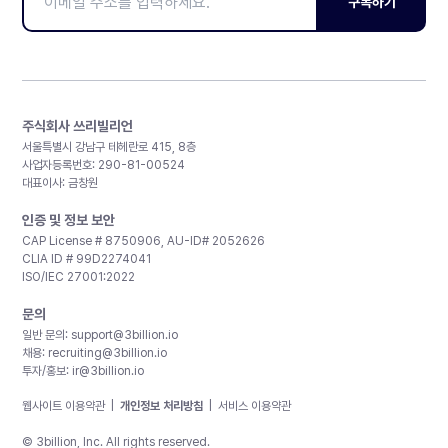
구독하기
주식회사 쓰리빌리언
서울특별시 강남구 테헤란로 415, 8층
사업자등록번호: 290-81-00524
대표이사: 금창원
인증 및 정보 보안
CAP License # 8750906, AU-ID# 2052626
CLIA ID # 99D2274041
ISO/IEC 27001:2022
문의
일반 문의:
support@3billion.io
채용:
recruiting@3billion.io
투자/홍보:
ir@3billion.io
웹사이트 이용약관
|
개인정보 처리방침
|
서비스 이용약관
© 3billion, Inc. All rights reserved.