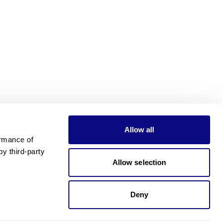
Allow all
rmance of 
 third-party 
Allow selection
Deny
가격이 궁금하신가요?