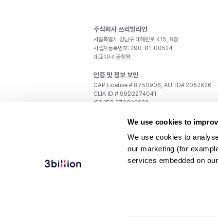
주식회사 쓰리빌리언
서울특별시 강남구 테헤란로 415, 8층
사업자등록번호: 290-81-00524
대표이사: 금창원
인증 및 정보 보안
CAP License # 8750906, AU-ID# 2052626
CLIA ID # 99D2274041
ISO/IEC 27001:2022
문의
We use cookies to improv
일반 문의:
support@3billion.io
We use cookies to analyse
채용:
recruiting@3billion.io
our marketing (for exampl
투자/홍보:
ir@3billion.io
services embedded on our
웹사이트 이용약관
|
개인정보 처리방침
|
서비스 이용
© 3billion, Inc. All rights reserved.