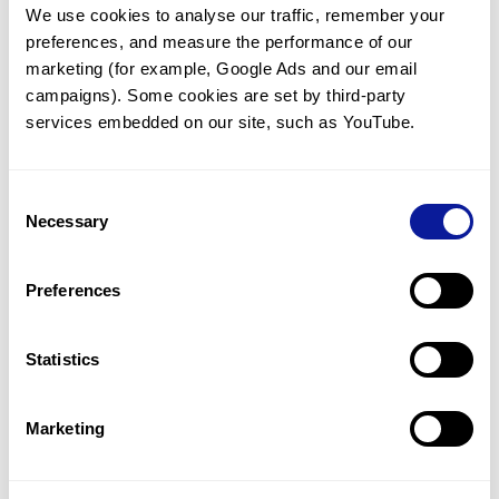
We use cookies to analyse our traffic, remember your 
임상유전학팀과 소통
preferences, and measure the performance of our 
궁금한 점을 임상유전학팀과 직접 논의 할 수 있습니다.
marketing (for example, Google Ads and our email 
문의하기
campaigns). Some cookies are set by third-party 
services embedded on our site, such as YouTube.
진단될 때 까지 재분석
Consent
미진단된 경우에 재분석을 통해 후속 케어를 받을 수 있습니다.
Necessary
Selection
재분석 알아보기
Preferences
최신 유전학 정보 제공
Statistics
블로그와 뉴스레터를 통해 최신 유전학 정보를 제공해 드립니다.
블로그 바로가기
Marketing
쓰리빌리언의 기술력을 확인하세요.