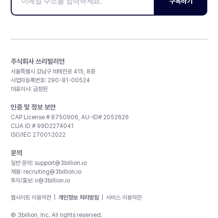
구독하기
주식회사 쓰리빌리언
서울특별시 강남구 테헤란로 415, 8층
사업자등록번호: 290-81-00524
대표이사: 금창원
인증 및 정보 보안
CAP License # 8750906, AU-ID# 2052626
CLIA ID # 99D2274041
ISO/IEC 27001:2022
문의
일반 문의:
support@3billion.io
채용:
recruiting@3billion.io
투자/홍보:
ir@3billion.io
웹사이트 이용약관
|
개인정보 처리방침
|
서비스 이용약관
© 3billion, Inc. All rights reserved.