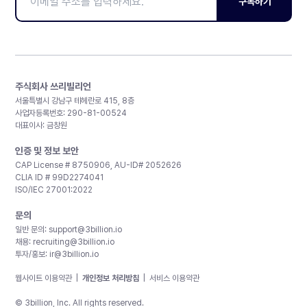
구독하기
주식회사 쓰리빌리언
서울특별시 강남구 테헤란로 415, 8층
사업자등록번호: 290-81-00524
대표이사: 금창원
인증 및 정보 보안
CAP License # 8750906, AU-ID# 2052626
CLIA ID # 99D2274041
ISO/IEC 27001:2022
문의
일반 문의:
support@3billion.io
채용:
recruiting@3billion.io
투자/홍보:
ir@3billion.io
웹사이트 이용약관
|
개인정보 처리방침
|
서비스 이용약관
© 3billion, Inc. All rights reserved.