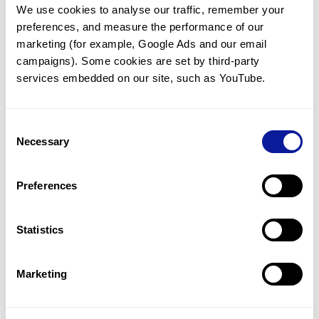
We use cookies to analyse our traffic, remember your 
임상유전학팀과 소통
preferences, and measure the performance of our 
궁금한 점을 임상유전학팀과 직접 논의 할 수 있습니다.
marketing (for example, Google Ads and our email 
문의하기
campaigns). Some cookies are set by third-party 
services embedded on our site, such as YouTube.
진단될 때 까지 재분석
Consent
미진단된 경우에 재분석을 통해 후속 케어를 받을 수 있습니다.
Necessary
Selection
재분석 알아보기
Preferences
최신 유전학 정보 제공
Statistics
블로그와 뉴스레터를 통해 최신 유전학 정보를 제공해 드립니다.
블로그 바로가기
Marketing
쓰리빌리언의 기술력을 확인하세요.