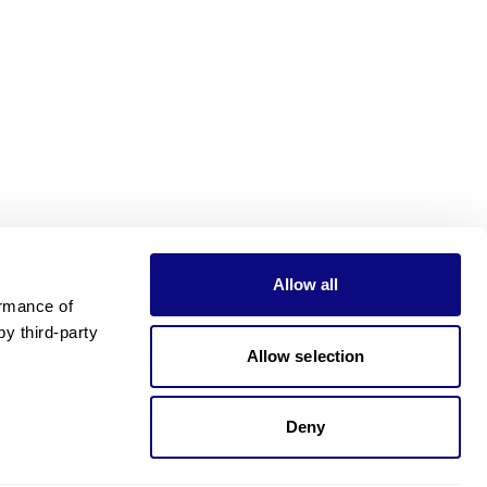
Allow all
rmance of 
 third-party 
Allow selection
Deny
가격이 궁금하신가요?