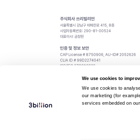
주식회사 쓰리빌리언
서울특별시 강남구 테헤란로 415, 8층
사업자등록번호: 290-81-00524
대표이사: 금창원
인증 및 정보 보안
CAP License # 8750906, AU-ID# 2052626
CLIA ID # 99D2274041
ISO/IEC 27001:2022
문의
We use cookies to improv
일반 문의:
support@3billion.io
We use cookies to analyse
채용:
recruiting@3billion.io
our marketing (for exampl
투자/홍보:
ir@3billion.io
services embedded on our
웹사이트 이용약관
|
개인정보 처리방침
|
서비스 이용
© 3billion, Inc. All rights reserved.