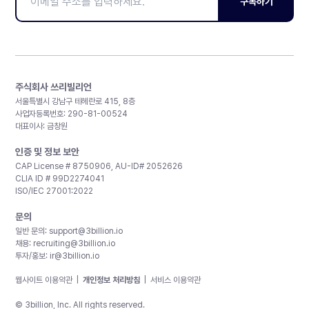
구독하기
주식회사 쓰리빌리언
서울특별시 강남구 테헤란로 415, 8층
사업자등록번호: 290-81-00524
대표이사: 금창원
인증 및 정보 보안
CAP License # 8750906, AU-ID# 2052626
CLIA ID # 99D2274041
ISO/IEC 27001:2022
문의
일반 문의:
support@3billion.io
채용:
recruiting@3billion.io
투자/홍보:
ir@3billion.io
웹사이트 이용약관
|
개인정보 처리방침
|
서비스 이용약관
© 3billion, Inc. All rights reserved.