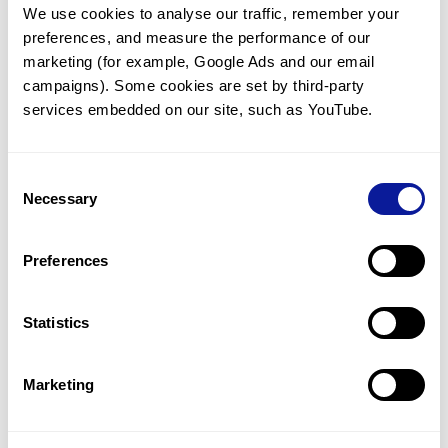
We use cookies to analyse our traffic, remember your 
임상유전학팀과 소통
preferences, and measure the performance of our 
궁금한 점을 임상유전학팀과 직접 논의 할 수 있습니다.
marketing (for example, Google Ads and our email 
문의하기
campaigns). Some cookies are set by third-party 
services embedded on our site, such as YouTube.
진단될 때 까지 재분석
Consent
미진단된 경우에 재분석을 통해 후속 케어를 받을 수 있습니다.
Necessary
Selection
재분석 알아보기
Preferences
최신 유전학 정보 제공
Statistics
블로그와 뉴스레터를 통해 최신 유전학 정보를 제공해 드립니다.
블로그 바로가기
Marketing
쓰리빌리언의 기술력을 확인하세요.