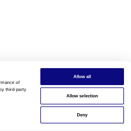
Allow all
rmance of 
 third-party 
Allow selection
Deny
가격이 궁금하신가요?