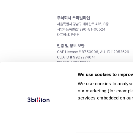
주식회사 쓰리빌리언
서울특별시 강남구 테헤란로 415, 8층
사업자등록번호: 290-81-00524
대표이사: 금창원
인증 및 정보 보안
CAP License # 8750906, AU-ID# 2052626
CLIA ID # 99D2274041
ISO/IEC 27001:2022
문의
We use cookies to improv
일반 문의:
support@3billion.io
We use cookies to analyse
채용:
recruiting@3billion.io
our marketing (for exampl
투자/홍보:
ir@3billion.io
services embedded on our
웹사이트 이용약관
|
개인정보 처리방침
|
서비스 이용
© 3billion, Inc. All rights reserved.