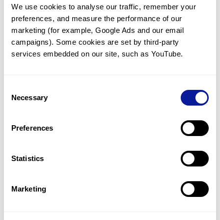
We use cookies to analyse our traffic, remember your 
임상유전학팀과 소통
preferences, and measure the performance of our 
궁금한 점을 임상유전학팀과 직접 논의 할 수 있습니다.
marketing (for example, Google Ads and our email 
문의하기
campaigns). Some cookies are set by third-party 
services embedded on our site, such as YouTube.
진단될 때 까지 재분석
Consent
미진단된 경우에 재분석을 통해 후속 케어를 받을 수 있습니다.
Necessary
Selection
재분석 알아보기
Preferences
최신 유전학 정보 제공
Statistics
블로그와 뉴스레터를 통해 최신 유전학 정보를 제공해 드립니다.
블로그 바로가기
Marketing
쓰리빌리언의 기술력을 확인하세요.