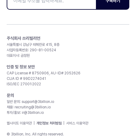
구독하기
주식회사 쓰리빌리언
서울특별시 강남구 테헤란로 415, 8층
사업자등록번호: 290-81-00524
대표이사: 금창원
인증 및 정보 보안
CAP License # 8750906, AU-ID# 2052626
CLIA ID # 99D2274041
ISO/IEC 27001:2022
문의
일반 문의:
support@3billion.io
채용:
recruiting@3billion.io
투자/홍보:
ir@3billion.io
웹사이트 이용약관
|
개인정보 처리방침
|
서비스 이용약관
© 3billion, Inc. All rights reserved.