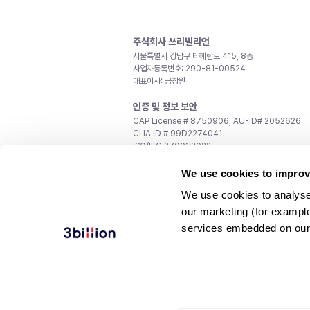
주식회사 쓰리빌리언
서울특별시 강남구 테헤란로 415, 8층
사업자등록번호: 290-81-00524
대표이사: 금창원
인증 및 정보 보안
CAP License # 8750906, AU-ID# 2052626
CLIA ID # 99D2274041
ISO/IEC 27001:2022
문의
We use cookies to improv
일반 문의:
support@3billion.io
We use cookies to analyse
채용:
recruiting@3billion.io
our marketing (for exampl
투자/홍보:
ir@3billion.io
services embedded on our
웹사이트 이용약관
|
개인정보 처리방침
|
서비스 이용
© 3billion, Inc. All rights reserved.