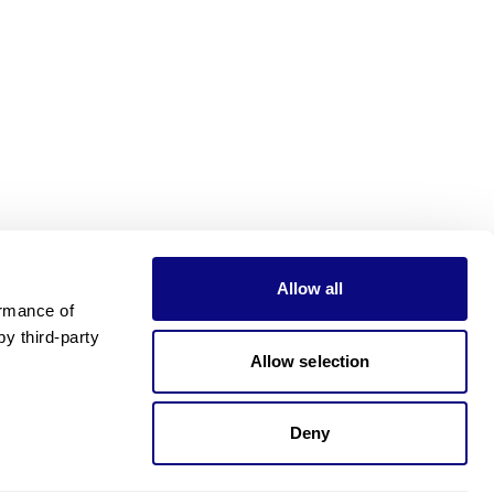
Allow all
rmance of 
 third-party 
Allow selection
Deny
가격이 궁금하신가요?