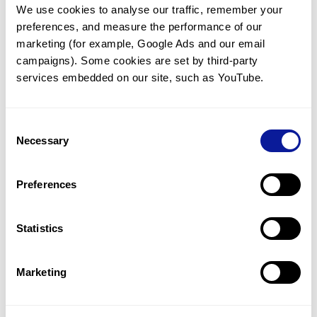
We use cookies to analyse our traffic, remember your 
임상유전학팀과 소통
preferences, and measure the performance of our 
궁금한 점을 임상유전학팀과 직접 논의 할 수 있습니다.
marketing (for example, Google Ads and our email 
문의하기
campaigns). Some cookies are set by third-party 
services embedded on our site, such as YouTube.
진단될 때 까지 재분석
Consent
미진단된 경우에 재분석을 통해 후속 케어를 받을 수 있습니다.
Necessary
Selection
재분석 알아보기
Preferences
최신 유전학 정보 제공
Statistics
블로그와 뉴스레터를 통해 최신 유전학 정보를 제공해 드립니다.
블로그 바로가기
Marketing
쓰리빌리언의 기술력을 확인하세요.