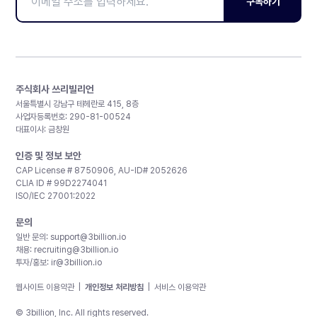
구독하기
주식회사 쓰리빌리언
서울특별시 강남구 테헤란로 415, 8층
사업자등록번호: 290-81-00524
대표이사: 금창원
인증 및 정보 보안
CAP License # 8750906, AU-ID# 2052626
CLIA ID # 99D2274041
ISO/IEC 27001:2022
문의
일반 문의:
support@3billion.io
채용:
recruiting@3billion.io
투자/홍보:
ir@3billion.io
웹사이트 이용약관
|
개인정보 처리방침
|
서비스 이용약관
© 3billion, Inc. All rights reserved.