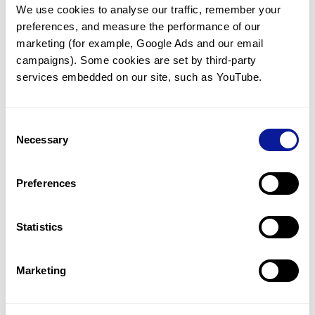
We use cookies to analyse our traffic, remember your 
임상유전학팀과 소통
preferences, and measure the performance of our 
궁금한 점을 임상유전학팀과 직접 논의 할 수 있습니다.
marketing (for example, Google Ads and our email 
문의하기
campaigns). Some cookies are set by third-party 
services embedded on our site, such as YouTube.
진단될 때 까지 재분석
Consent
미진단된 경우에 재분석을 통해 후속 케어를 받을 수 있습니다.
Necessary
Selection
재분석 알아보기
Preferences
최신 유전학 정보 제공
Statistics
블로그와 뉴스레터를 통해 최신 유전학 정보를 제공해 드립니다.
블로그 바로가기
Marketing
쓰리빌리언의 기술력을 확인하세요.