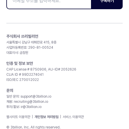
구독하기
주식회사 쓰리빌리언
서울특별시 강남구 테헤란로 415, 8층
사업자등록번호: 290-81-00524
대표이사: 금창원
인증 및 정보 보안
CAP License # 8750906, AU-ID# 2052626
CLIA ID # 99D2274041
ISO/IEC 27001:2022
문의
일반 문의:
support@3billion.io
채용:
recruiting@3billion.io
투자/홍보:
ir@3billion.io
웹사이트 이용약관
|
개인정보 처리방침
|
서비스 이용약관
© 3billion, Inc. All rights reserved.