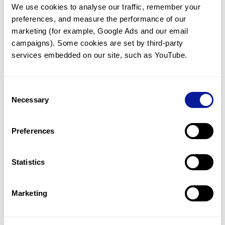
We use cookies to analyse our traffic, remember your 
임상유전학팀과 소통
preferences, and measure the performance of our 
궁금한 점을 임상유전학팀과 직접 논의 할 수 있습니다.
marketing (for example, Google Ads and our email 
문의하기
campaigns). Some cookies are set by third-party 
services embedded on our site, such as YouTube.
진단될 때 까지 재분석
Consent
미진단된 경우에 재분석을 통해 후속 케어를 받을 수 있습니다.
Necessary
Selection
재분석 알아보기
Preferences
최신 유전학 정보 제공
Statistics
블로그와 뉴스레터를 통해 최신 유전학 정보를 제공해 드립니다.
블로그 바로가기
Marketing
쓰리빌리언의 기술력을 확인하세요.