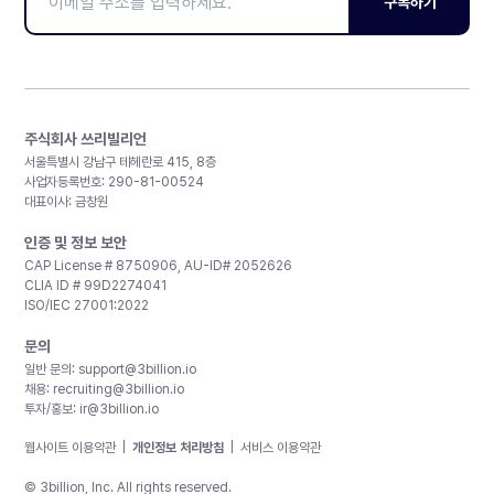
구독하기
주식회사 쓰리빌리언
서울특별시 강남구 테헤란로 415, 8층
사업자등록번호: 290-81-00524
대표이사: 금창원
인증 및 정보 보안
CAP License # 8750906, AU-ID# 2052626
CLIA ID # 99D2274041
ISO/IEC 27001:2022
문의
일반 문의:
support@3billion.io
채용:
recruiting@3billion.io
투자/홍보:
ir@3billion.io
웹사이트 이용약관
|
개인정보 처리방침
|
서비스 이용약관
© 3billion, Inc. All rights reserved.