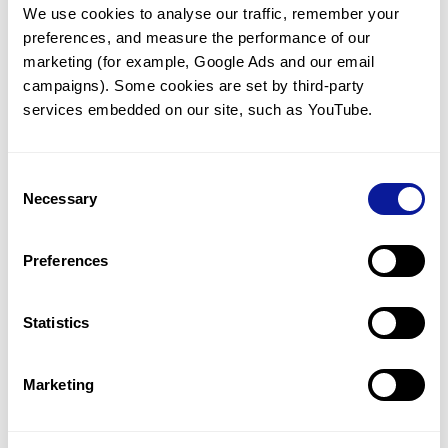
We use cookies to analyse our traffic, remember your 
임상유전학팀과 소통
preferences, and measure the performance of our 
궁금한 점을 임상유전학팀과 직접 논의 할 수 있습니다.
marketing (for example, Google Ads and our email 
문의하기
campaigns). Some cookies are set by third-party 
services embedded on our site, such as YouTube.
진단될 때 까지 재분석
Consent
미진단된 경우에 재분석을 통해 후속 케어를 받을 수 있습니다.
Necessary
Selection
재분석 알아보기
Preferences
최신 유전학 정보 제공
Statistics
블로그와 뉴스레터를 통해 최신 유전학 정보를 제공해 드립니다.
블로그 바로가기
Marketing
쓰리빌리언의 기술력을 확인하세요.