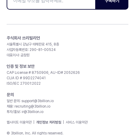
구독하기
주식회사 쓰리빌리언
서울특별시 강남구 테헤란로 415, 8층
사업자등록번호: 290-81-00524
대표이사: 금창원
인증 및 정보 보안
CAP License # 8750906, AU-ID# 2052626
CLIA ID # 99D2274041
ISO/IEC 27001:2022
문의
일반 문의:
support@3billion.io
채용:
recruiting@3billion.io
투자/홍보:
ir@3billion.io
웹사이트 이용약관
|
개인정보 처리방침
|
서비스 이용약관
© 3billion, Inc. All rights reserved.