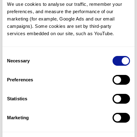
We use cookies to analyse our traffic, remember your 
임상유전학팀과 소통
preferences, and measure the performance of our 
궁금한 점을 임상유전학팀과 직접 논의 할 수 있습니다.
marketing (for example, Google Ads and our email 
문의하기
campaigns). Some cookies are set by third-party 
services embedded on our site, such as YouTube.
진단될 때 까지 재분석
Consent
미진단된 경우에 재분석을 통해 후속 케어를 받을 수 있습니다.
Necessary
Selection
재분석 알아보기
Preferences
최신 유전학 정보 제공
Statistics
블로그와 뉴스레터를 통해 최신 유전학 정보를 제공해 드립니다.
블로그 바로가기
Marketing
쓰리빌리언의 기술력을 확인하세요.