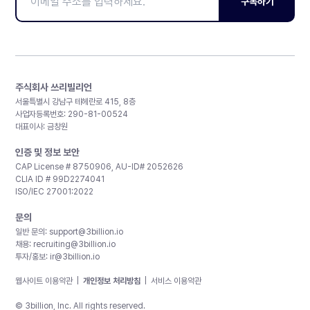
구독하기
주식회사 쓰리빌리언
서울특별시 강남구 테헤란로 415, 8층
사업자등록번호: 290-81-00524
대표이사: 금창원
인증 및 정보 보안
CAP License # 8750906, AU-ID# 2052626
CLIA ID # 99D2274041
ISO/IEC 27001:2022
문의
일반 문의:
support@3billion.io
채용:
recruiting@3billion.io
투자/홍보:
ir@3billion.io
웹사이트 이용약관
|
개인정보 처리방침
|
서비스 이용약관
© 3billion, Inc. All rights reserved.