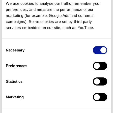
We use cookies to analyse our traffic, remember your 
임상유전학팀과 소통
preferences, and measure the performance of our 
궁금한 점을 임상유전학팀과 직접 논의 할 수 있습니다.
marketing (for example, Google Ads and our email 
문의하기
campaigns). Some cookies are set by third-party 
services embedded on our site, such as YouTube.
진단될 때 까지 재분석
Consent
미진단된 경우에 재분석을 통해 후속 케어를 받을 수 있습니다.
Necessary
Selection
재분석 알아보기
Preferences
최신 유전학 정보 제공
Statistics
블로그와 뉴스레터를 통해 최신 유전학 정보를 제공해 드립니다.
블로그 바로가기
Marketing
쓰리빌리언의 기술력을 확인하세요.