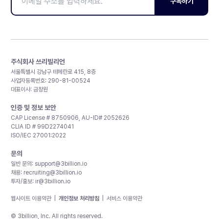
구독하기
주식회사 쓰리빌리언
서울특별시 강남구 테헤란로 415, 8층
사업자등록번호: 290-81-00524
대표이사: 금창원
인증 및 정보 보안
CAP License # 8750906, AU-ID# 2052626
CLIA ID # 99D2274041
ISO/IEC 27001:2022
문의
일반 문의:
support@3billion.io
채용:
recruiting@3billion.io
투자/홍보:
ir@3billion.io
웹사이트 이용약관
|
개인정보 처리방침
|
서비스 이용약관
© 3billion, Inc. All rights reserved.