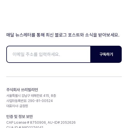
매달 뉴스레터를 통해 최신 블로그 포스트와 소식을 받아보세요.
구독하기
주식회사 쓰리빌리언
서울특별시 강남구 테헤란로 415, 8층
사업자등록번호: 290-81-00524
대표이사: 금창원
인증 및 정보 보안
CAP License # 8750906, AU-ID# 2052626
CLIA ID # 99D2274041